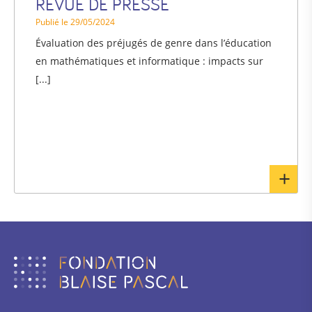
REVUE DE PRESSE
Publié le 29/05/2024
Évaluation des préjugés de genre dans l’éducation
en mathématiques et informatique : impacts sur
[...]
En
sav
pl