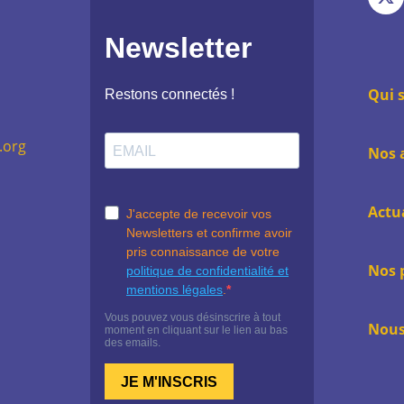
not
:
pag
Fac
:
X
Qui 
.org
Nos 
Actu
Nos 
Nous