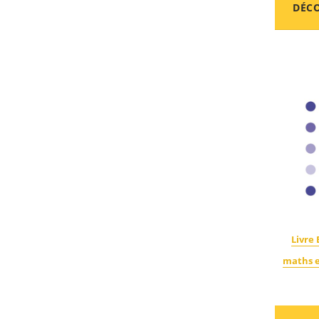
DÉCO
Livre 
maths e