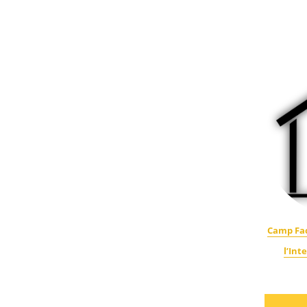
Camp Fac
l’Int