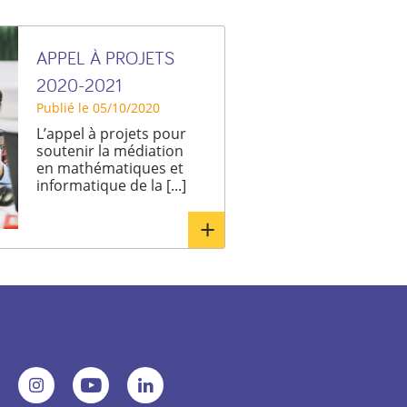
APPEL À PROJETS
2020-2021
Publié le 05/10/2020
L’appel à projets pour
soutenir la médiation
en mathématiques et
informatique de la [...]
En
savoir
plus
r
Voir
Voir
Voir
re
notre
notre
notre