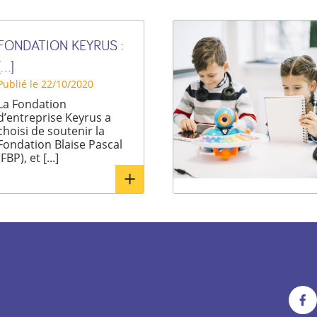
FONDATION KEYRUS :
[...]
Publié le 22/10/2020
La Fondation
d’entreprise Keyrus a
choisi de soutenir la
Fondation Blaise Pascal
(FBP), et [...]
En
savoir
plus
Voi
not