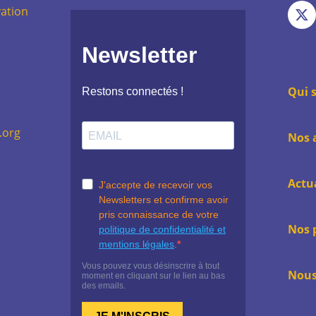
Voi
pag
ation
not
:
pag
Fac
:
X
Qui 
.org
Nos 
Actu
Nos 
Nous