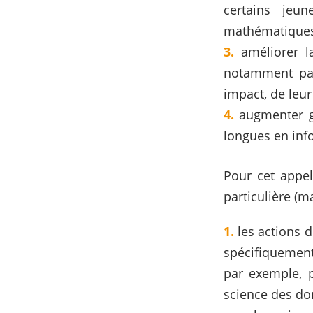
certains jeu
mathématiques
améliorer l
notamment par
impact, de leur u
augmenter g
longues en inf
Pour cet appel
particulière (ma
les actions 
spécifiquement
par exemple, po
science des don