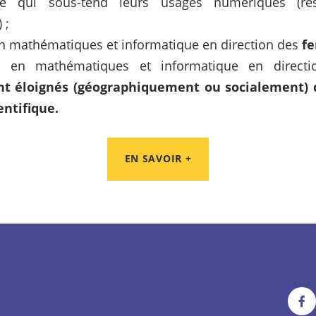
ce qui sous-tend leurs usages numériques (rés
 ;
en mathématiques et informatique en direction des
f
ns en mathématiques et informatique en direc
t éloignés (géographiquement ou socialement) 
ntifique.
EN SAVOIR +
Voi
not