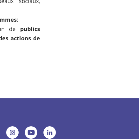
eaux sociaux,
emmes
;
tion de
publics
des actions de
r
Voir
Voir
Voir
re
notre
notre
notre