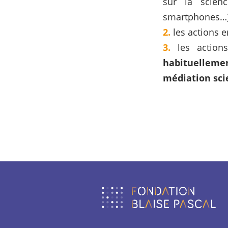
sur la scien
smartphones…)
les actions 
les actio
habituellemen
médiation scie