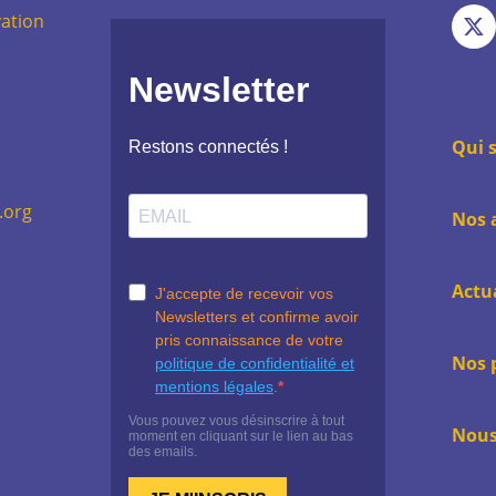
Voi
pag
ation
not
:
pag
Fac
:
X
Qui 
.org
Nos 
Actu
Nos 
Nous