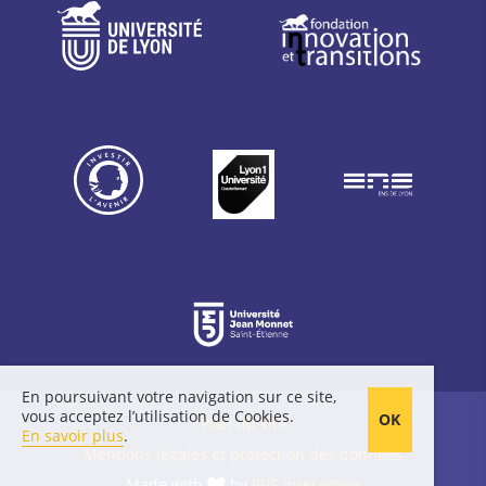
En poursuivant votre navigation sur ce site,
vous acceptez l’utilisation de Cookies.
Plan du site
En savoir plus
.
Mentions légales et protection des données
Made with
by
IRIS Interactive