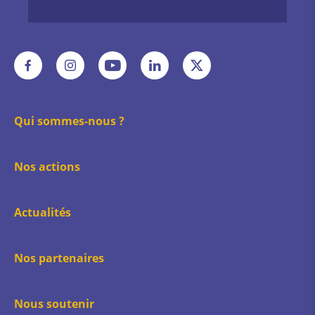
Voir
Voir
Voir
Voir
Voir
notre
notre
notre
notre
notre
page
page
page
page
page
:
:
:
:
:
Facebook
Instagram
Youtube
LinkedIn
X
Qui sommes-nous ?
Nos actions
Actualités
Nos partenaires
Nous soutenir