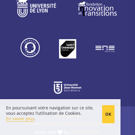
En poursuivant votre navigation sur ce site,
vous acceptez l’utilisation de Cookies.
Plan du site
En savoir plus
.
Mentions légales et protection des données
Made with
by
IRIS Interactive