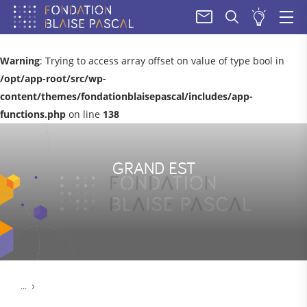
SOUM
UN
PROJE
Warning
: Trying to access array offset on value of type bool in
/opt/app-root/src/wp-
content/themes/fondationblaisepascal/includes/app-
functions.php
on line
138
GRAND EST