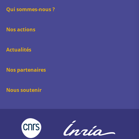
:
:
:
:
:
Facebook
Instagram
Youtube
LinkedIn
X
Qui sommes-nous ?
Nos actions
Actualités
Nos partenaires
Nous soutenir