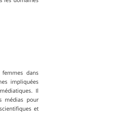
ns les domaines
es femmes dans
mmes impliquées
médiatiques. Il
es médias pour
cientifiques et