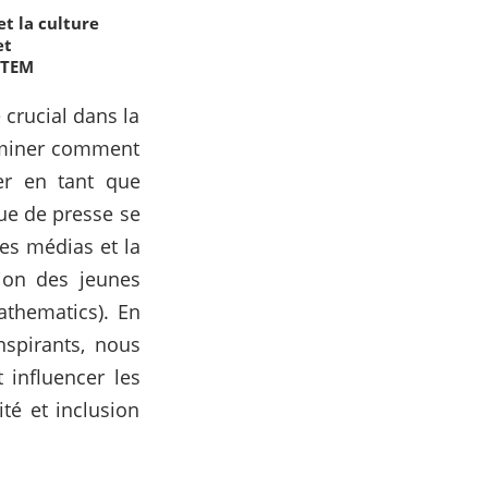
t la culture
et
 STEM
crucial dans la
xaminer comment
er en tant que
vue de presse se
es médias et la
ation des jeunes
athematics). En
nspirants, nous
influencer les
ité et inclusion