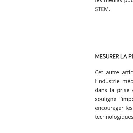
les médias pou
STEM.
MESURER LA P
Cet autre art
l’industrie mé
dans la prise 
souligne l’im
encourager les
technologique