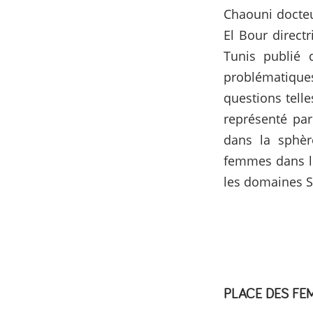
Chaouni docteu
El Bour directr
Tunis publié 
problématiques
questions tell
représenté pa
dans la sphère
femmes dans le
les domaines 
PLACE DES FEM