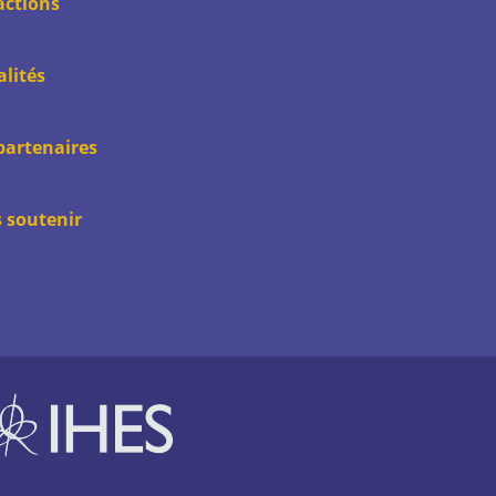
actions
alités
partenaires
 soutenir