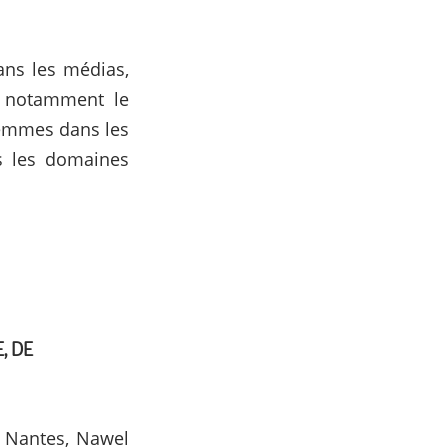
ans les médias,
s, notamment le
 femmes dans les
ns les domaines
, DE
e Nantes, Nawel